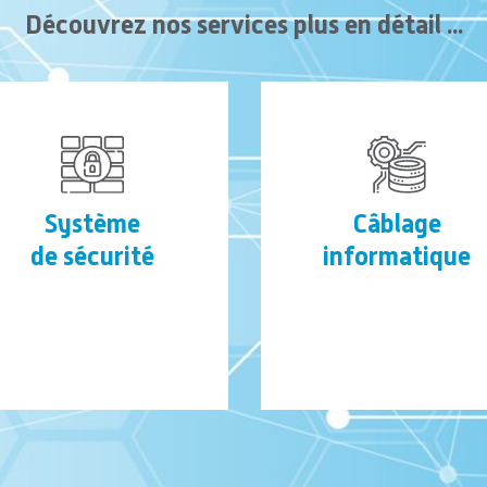
Découvrez nos services plus en détail ...
Système
Câblage
Next
de sécurité
informatique